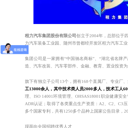
程力汽车集团股份有限公司
创立于2004年，总部位于
力汽车装备工业园、随州市曾都经开发区程力汽车工业
集团公司是一家拥有“中国驰名商标”、“湖北省名牌产
造、汽车改装、汽车零部件、金融、教育、置业投资为
旗下有独立子公司13个，拥有168个直属厂、专业厂
工13000余人，其中技术类人员2000多人，技术工人60
理、ISO 14001环境管理、OHSAS18001
ADR认证；取得了各类重点生产资质：A2、C2、C
多个国家专利，共有1250多个品种上国家公告目录，2
现面向全国招聘优秀人才