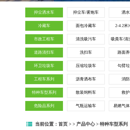
抑尘洒水车
抑尘车/雾炮车
洒水
冷藏车
面包冷藏车
2-4.2
市政工程车
清洗吸污车
吸粪车/清
道路清扫车
洗扫车
路面养
环卫垃圾车
压缩垃圾车
勾臂垃
工程车系列
沥青洒布车
消防
特种车型系列
散装饲料车
救护
危险品系列
气瓶运输车
易燃气体
当前位置：
首页
> >
产品中心
>
特种车型系列