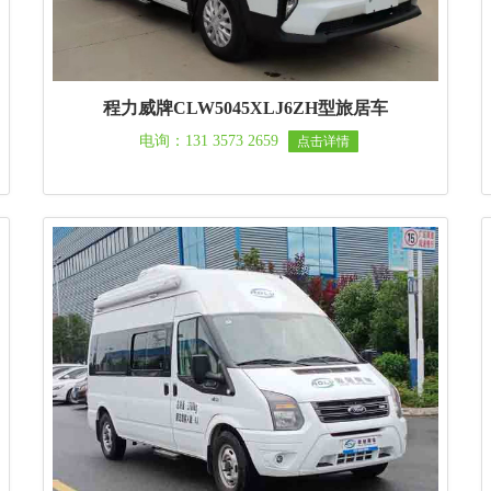
程力威牌CLW5045XLJ6ZH型旅居车
电询：131 3573 2659
点击详情