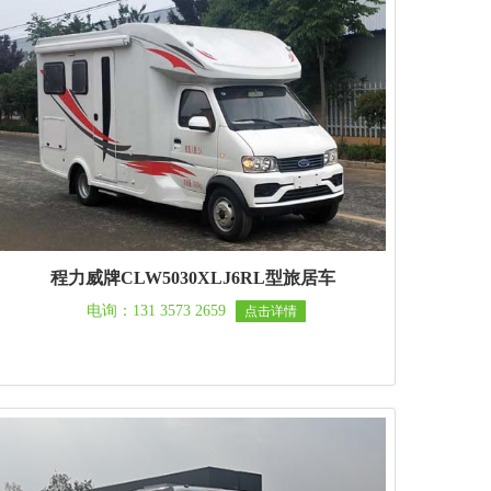
程力威牌CLW5030XLJ6RL型旅居车
电询：131 3573 2659
点击详情