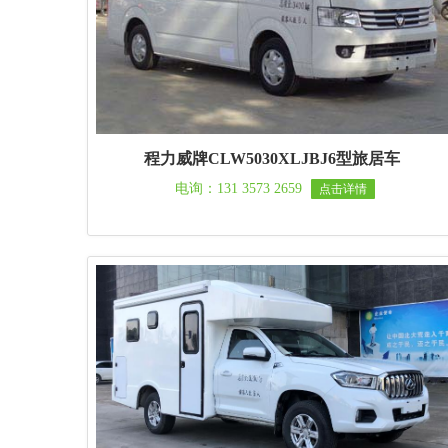
程力威牌CLW5030XLJBJ6型旅居车
电询：131 3573 2659
点击详情