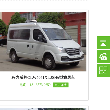
程力威牌CLW5041XLJSH6型旅居车
电询：131 3573 2659
点击详情