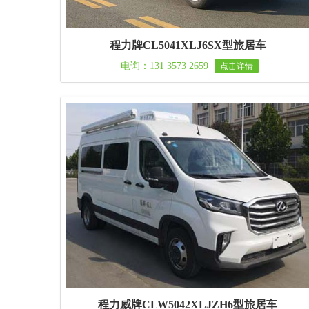
程力牌CL5041XLJ6SX型旅居车
电询：131 3573 2659
点击详情
程力威牌CLW5042XLJZH6型旅居车