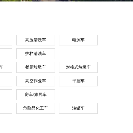
高压清洗车
电源车
护栏清洗车
车
餐厨垃圾车
对接式垃圾车
高空作业车
半挂车
房车/旅居车
危险品化工车
油罐车