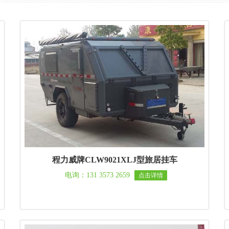
程力威牌CLW9021XLJ型旅居挂车
电询：131 3573 2659
点击详情