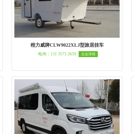
程力威牌CLW9022XLJ型旅居挂车
电询：131 3573 2659
点击详情