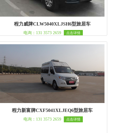
程力威牌CLW5040XLJSH6型旅居车
电询：131 3573 2659
点击详情
程力新富牌CXF5041XLJEQ6型旅居车
电询：131 3573 2659
点击详情