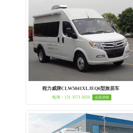
程力威牌CLW5041XLJEQ6型旅居车
电询：131 3573 2659
点击详情