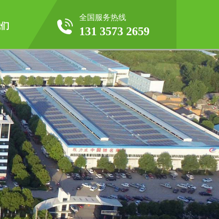
全国服务热线
我们
131 3573 2659