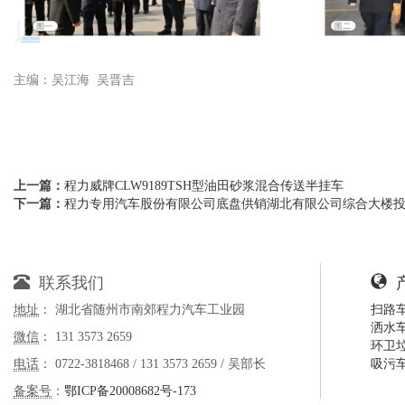
主编：吴江海 吴晋吉
上一篇：
程力威牌CLW9189TSH型油田砂浆混合传送半挂车
下一篇：
程力专用汽车股份有限公司底盘供销湖北有限公司综合大楼
联系我们
地址
： 湖北省随州市南郊程力汽车工业园
扫路
洒水
微信
： 131 3573 2659
环卫
电话
： 0722-3818468 / 131 3573 2659 / 吴部长
吸污
备案号
：
鄂ICP备20008682号-173