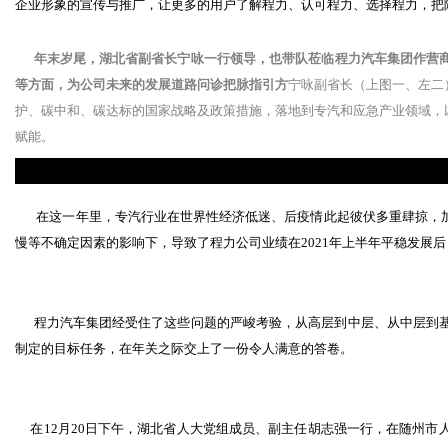
企业形象的宣传与推广，让更多的用户了解程力、认可程力、选择程力，把
年末岁尾，湖北省副省长宁咏一行领导，也带队莅临程力汽车集团作营
等方面，为公司未来的发展道路问诊把脉指引方
宁咏副省长（上图一、左二
护、碳中和、碳达标的国家战略及政策措施，落地到专汽和应急产业领域，
赋能。
在这一年里，专汽行业在世界性经济低迷、后疫情此起彼伏多重肆掠，加
慢等不确定因素的影响下，导致了程力公司业绩在2021年上半年平稳发展后
程力汽车集团经受住了这些问题的严峻考验，从高层到中层、从中层到基
制定的目标任务，在年关之际交上了一份令人满意的答卷。
在12月20日下午，湖北省人大党组成员、副主任胡志强一行，在随州市