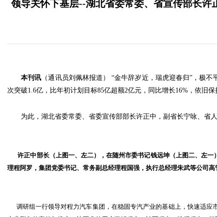
领导关怀下基层--湖北省委常委、省宣传部长
本刊讯
（通讯员刘佩林报道） “金牛辞岁近，瑞虎迎春归”，极不
次突破1.6亿，比年初计划目标85亿超额2亿元，同比增长16%，依
为此，湖北省委常委、省委宣传部部长许正中，副省长宁咏、省人大
许正中部长（上图一、左二），在随州市委书记钱远坤（上图二、左一
理程阿罗，集团党委书记、常务副总经理程国强，执行总经理朱武等公司高
调研组一行领导对程力汽车集团，在稳固专汽产业的基础上，快速适应市