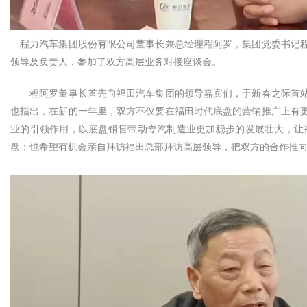
程力汽车集团股份有限公司董事长兼总经理程阿罗，集团党委书记程
领导及负责人，参加了双方高层业务对接座谈会。
程阿罗董事长首先向福田汽车集团的领导嘉宾们，于新春之际首站
也指出，在新的一年里，双方不仅要在福田时代底盘的营销推广上有
业的引领作用，以底盘销售带动专汽制造业更加稳步的发展壮大，让
盘；也希望有机会亲自拜访福田总部拜访高层领导，把双方的合作推