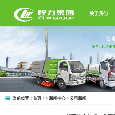
关于我们
当前位置：
首页
> >
新闻中心
>
公司新闻