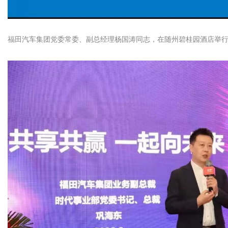
福田汽车集团党委常委、副总经理杨国涛同志，在随州碧桂园酒店举行的