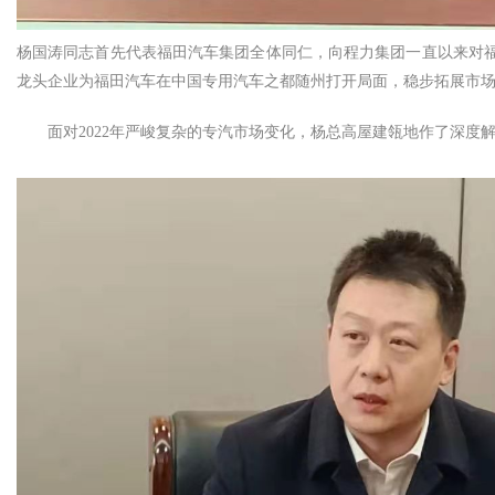
杨国涛同志首先代表福田汽车集团全体同仁，向程力集团一直以来对
龙头企业为福田汽车在中国专用汽车之都随州打开局面，稳步拓展市
面对2022年严峻复杂的专汽市场变化，杨总高屋建瓴地作了深度