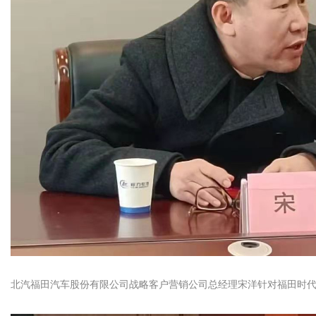
北汽福田汽车股份有限公司战略客户营销公司总经理宋洋针对福田时代