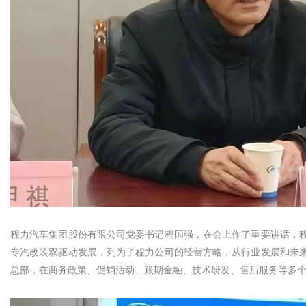
程力汽车集团股份有限公司党委书记程国强，在会上作了重要讲话，程
专汽改装双驱动发展，列为了程力公司的经营方略，从行业发展和未
总部，在商务政策、促销活动、账期金融、技术研发、售后服务等多