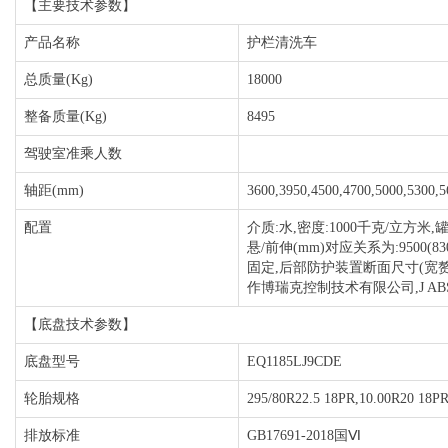
【主要技术参数】
产品名称
护栏清洗车
总质量(Kg)
18000
整备质量(Kg)
8495
驾驶室准乘人数
轴距(mm)
3600,3950,4500,4700,5000,5300,5
配置
介质:水,密度:1000千克/立方
悬/前伸(mm)对应关系为:9500(830
固定,后部防护装置断面尺寸(宽赘?50?
作博瑞克控制技术有限公司,J ABS。整
【底盘技术参数】
底盘型号
EQ1185LJ9CDE
轮胎规格
295/80R22.5 18PR,10.00R20 18PR
排放标准
GB17691-2018国Ⅵ