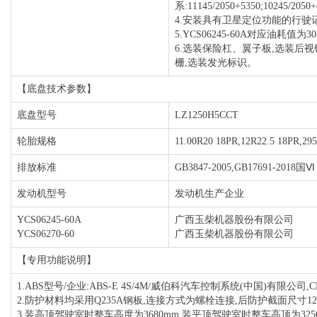
系:11145/2050+5350;10245/2050
4.安装具有卫星定位功能的行驶
5.YCS06245-60A对应油耗值为30.
6.选装保险杠、翼子板,选装后视
栅,选装发光标识。
【底盘技术参数】
底盘型号
LZ1250H5CCT
轮胎规格
11.00R20 18PR,12R22.5 18PR,295
排放标准
GB3847-2005,GB17691-2018国Ⅵ
发动机型号
发动机生产企业
YCS06245-60A
广西玉柴机器股份有限公司
YCS06270-60
广西玉柴机器股份有限公司
【专用功能说明】
1.ABS型号/企业:ABS-E 4S/4M/威伯科汽车控制系统(中国)有限公
2.防护材料均采用Q235A钢板,连接方式为螺栓连接,后防护截面尺寸120
3.装高顶驾驶室时整车高度为3680mm,装平顶驾驶室时整车高顶为3250mm.总长/轴距