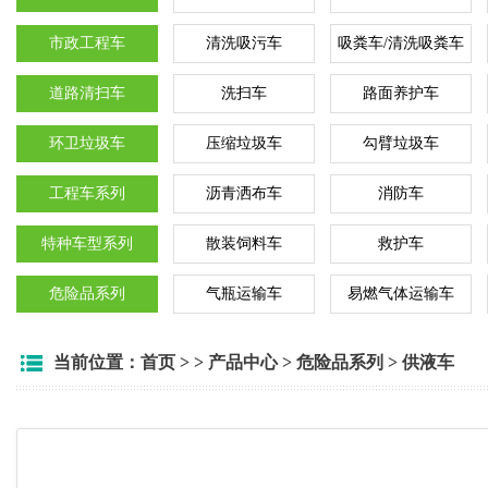
市政工程车
清洗吸污车
吸粪车/清洗吸粪车
道路清扫车
洗扫车
路面养护车
环卫垃圾车
压缩垃圾车
勾臂垃圾车
工程车系列
沥青洒布车
消防车
特种车型系列
散装饲料车
救护车
危险品系列
气瓶运输车
易燃气体运输车
当前位置：
首页
> >
产品中心
>
危险品系列
>
供液车