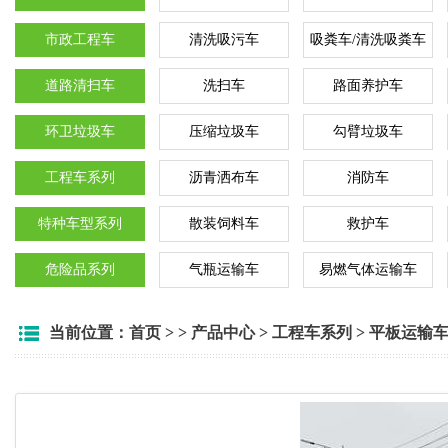
市政工程车
清洗吸污车
吸粪车/清洗吸粪车
道路清扫车
洗扫车
路面养护车
环卫垃圾车
压缩垃圾车
勾臂垃圾车
工程车系列
沥青洒布车
消防车
特种车型系列
散装饲料车
救护车
危险品系列
气瓶运输车
易燃气体运输车
当前位置：
首页
> >
产品中心
>
工程车系列
>
平板运输