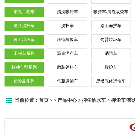
市政工程车
清洗吸污车
吸粪车/清洗吸粪车
道路清扫车
洗扫车
路面养护车
环卫垃圾车
压缩垃圾车
勾臂垃圾车
工程车系列
沥青洒布车
消防车
特种车型系列
散装饲料车
救护车
危险品系列
气瓶运输车
易燃气体运输车
当前位置：
首页
> >
产品中心
>
抑尘洒水车
>
抑尘车/雾