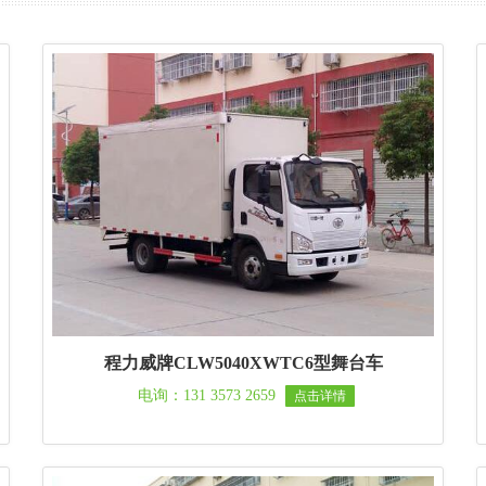
程力威牌CLW5040XWTC6型舞台车
电询：131 3573 2659
点击详情