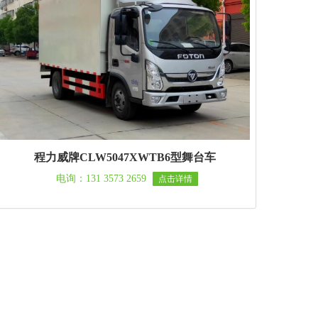
程力威牌CLW5047XWTB6型舞台车
电询：131 3573 2659
点击详情