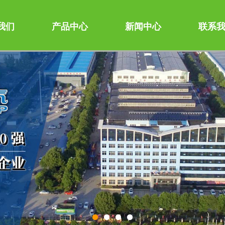
我们
产品中心
新闻中心
联系