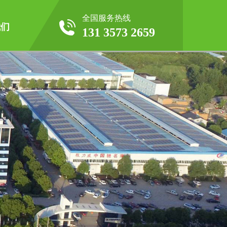
全国服务热线
我们
131 3573 2659